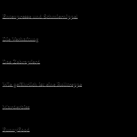
Entenpresse und Schmiernippel
Die Verhaftung
Das Zebrapferd
Wie gefährlich ist eine Rolltreppe
Marderbiss
FunnyFood