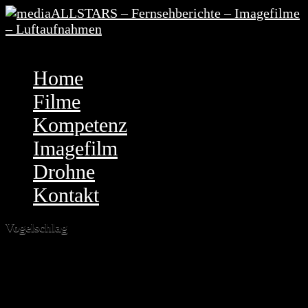
Menu
Home
Filme
Kompetenz
Imagefilm
Drohne
Kontakt
Vogelschlag
Filme
Fliegen ist eine sichere Sache. Selbst wenn mal was
schief geht, landet das Flugzeug dank