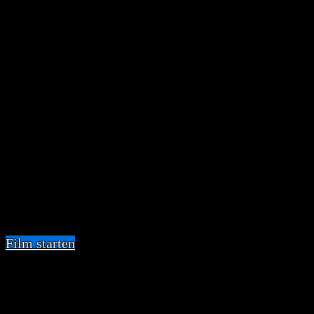
Reservesystemen in der Regel problemlos. Trotzdem
versuchen Flughafenbetreiber und
Fluggesellschaften schon im voraus Gefahren zu
erkennen und zu verhindert. Zum Beispiel
Vogelschlag. Um zu verhindern, dass die Tiere mit
einem startenden Flugzeug zusammen stoßen, gibt
es an den meisten deutschen Flughäfen Mitarbeiter
die Vögel beobachten und verjagen.
Galileo / ProSieben
Deutschland
Film starten
Share
Related Projects