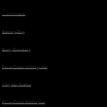
Jumbohostel
Startup-Zug
Burg Kronberg
Fake-Check Microgolfer
Weg der Rosine
Fake-Check Helikopter