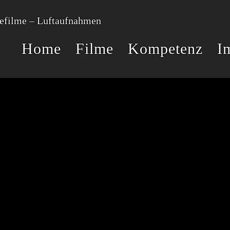
Home
Filme
Kompetenz
I
RELATED PROJECTS
RG
FAKE-
WEG DER
VOGEL
BERG
CHECK
ROSINE
MICROGOLFER