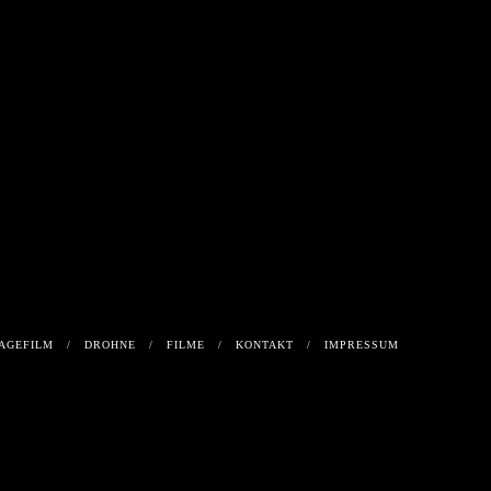
KTVIDEO
WEG DER
TAPETE
TAPETE
AGEFILM
DROHNE
FILME
KONTAKT
IMPRESSUM