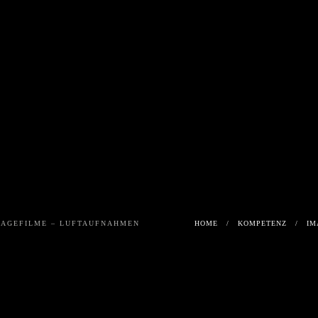
E
MARDERBISS
FUNNYFOOD
PRODU
RLICH
VLIES
EINE
REPPE
MAGEFILME – LUFTAUFNAHMEN
HOME
KOMPETENZ
IM