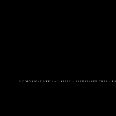
DIE
DAS
WI
VERHAFTUNG
ZEBRAPFERD
GEFÄH
IST 
ROLLT
© COPYRIGHT MEDIAALLSTARS – FERNSEHBERICHTE – I