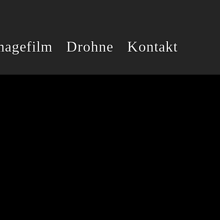
magefilm
Drohne
Kontakt
SCHLAG
FAKE-
ENTENPRESSE
CHECK
UND
HELIKOPTER
SCHMIERNIPPEL