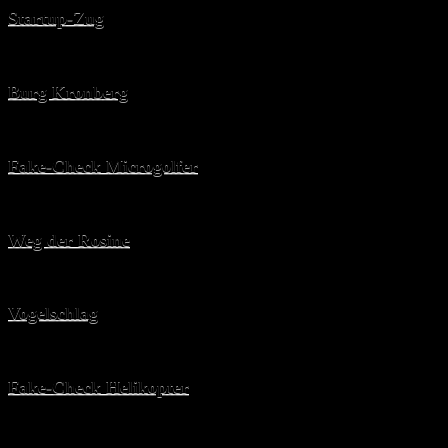
Startup-Zug
Burg Kronberg
Fake-Check Microgolfer
Weg der Rosine
Vogelschlag
Fake-Check Helikopter