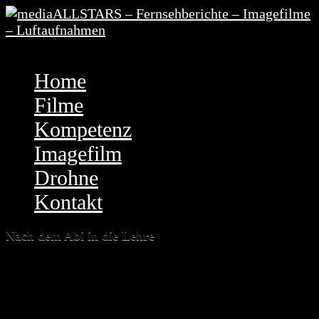
Menu
Home
Filme
Kompetenz
Imagefilm
Drohne
Kontakt
Nach dem Abi in die Lehre
Filme
Eine Studie der Bertelsmann-Stiftung zeigt: immer
mehr Abiturienten entscheiden sich nach der Schule