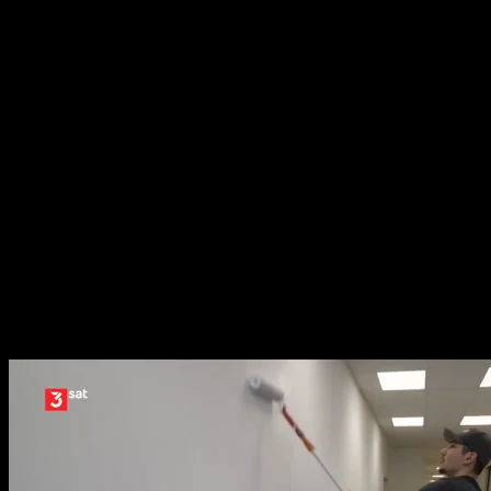
für eine Lehre. Gleichzeitig finden viele
Hauptschüler keinen Ausbildungsplatz. Hängt das
eine mit dem anderen zusammen? Nehmen die
Abiturienten den anderen die Ausbildungsplätze
weg? Diese und andere Fragen beantworten wir für
das Wissenschaftsmagazin „nano“.
3sat / nano
Deutschland