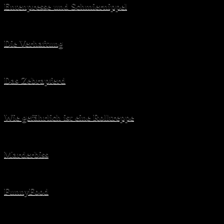
Entenpresse und Schmiernippel
Die Verhaftung
Das Zebrapferd
Wie gefährlich ist eine Rolltreppe
Marderbiss
FunnyFood