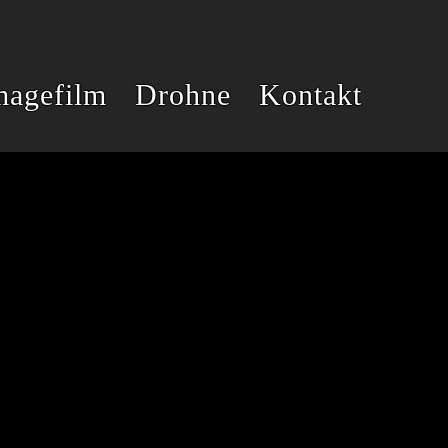
magefilm
Drohne
Kontakt
SCHLAG
FAKE-
ENTENPRESSE
CHECK
UND
HELIKOPTER
SCHMIERNIPPEL