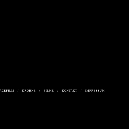
KTVIDEO
WEG DER
TAPETE
TAPETE
AGEFILM
DROHNE
FILME
KONTAKT
IMPRESSUM