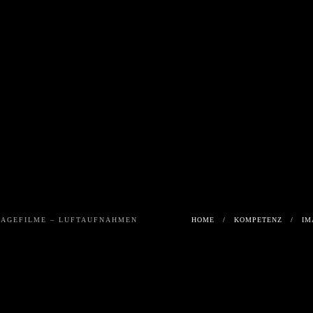
E
MARDERBISS
FUNNYFOOD
PRODU
RLICH
VLIES
EINE
REPPE
MAGEFILME – LUFTAUFNAHMEN
HOME
KOMPETENZ
IM