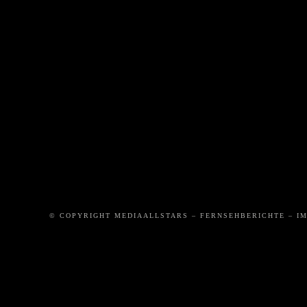
DIE
DAS
WI
VERHAFTUNG
ZEBRAPFERD
GEFÄH
IST 
ROLLT
© COPYRIGHT MEDIAALLSTARS – FERNSEHBERICHTE – I