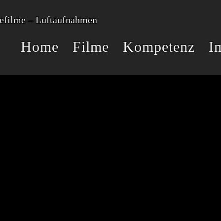
Home
Filme
Kompetenz
I
RELATED PROJECTS
RG
FAKE-
WEG DER
VOGEL
BERG
CHECK
ROSINE
MICROGOLFER