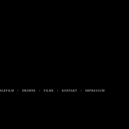
KTVIDEO
WEG DER
TAPETE
TAPETE
AGEFILM
DROHNE
FILME
KONTAKT
IMPRESSUM