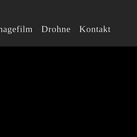
magefilm
Drohne
Kontakt
SCHLAG
FAKE-
ENTENPRESSE
CHECK
UND
HELIKOPTER
SCHMIERNIPPEL