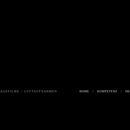
E
MARDERBISS
FUNNYFOOD
PRODU
RLICH
VLIES
EINE
REPPE
MAGEFILME – LUFTAUFNAHMEN
HOME
KOMPETENZ
IM