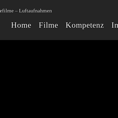
Home
Filme
Kompetenz
I
RELATED PROJECTS
RG
FAKE-
WEG DER
VOGEL
BERG
CHECK
ROSINE
MICROGOLFER