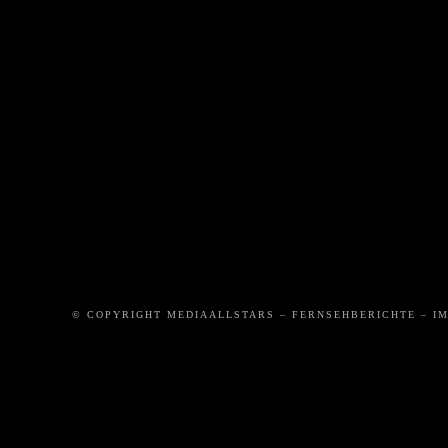
DIE
DAS
WI
VERHAFTUNG
ZEBRAPFERD
GEFÄH
IST 
ROLLT
© COPYRIGHT MEDIAALLSTARS – FERNSEHBERICHTE – I